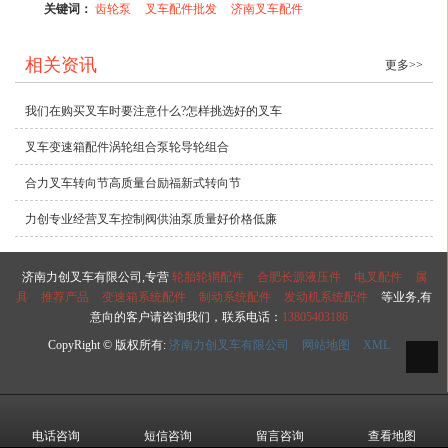
关键词：
齿轮泵
叉车配件批发
济南叉车配件
相关资讯
更多>>
我们在购买叉车时要注意什么?怎样挑选好的叉车
叉车变速箱配件涡轮组合泵轮导轮组合
合力叉车转向节高质量台励福新式转向节
力创专业经营叉车控制阀供油泵质量好价格低廉
济南力创叉车有限公司,专营
轮胎轮辋配件
合肥长源液压件
电叉配件
属
具
推荐产品
变速箱系统配件
制动系统配件
发动机系统配件
等业务,有
意向的客户请咨询我们，联系电话：
13805403186
CopyRight © 版权所有:
济南力创叉车有限公司
网站地图
XML
电话咨询
短信咨询
留言咨询
查看地图