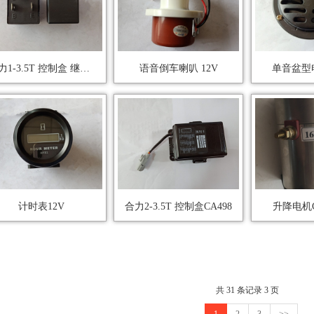
合力1-3.5T 控制盒 继电器/闪光器三插
语音倒车喇叭 12V
单音盆型电
计时表12V
合力2-3.5T 控制盒CA498
升降电机CD
共 31 条记录 3 页