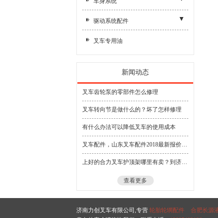
车身系统
- 新柴495/498
- 空气滤芯 柴油滤芯 机油滤芯
- 真空助力器
- 转向桥总成
- 支撑杆
- 全柴490
驱动系统配件
- 吸油管/回油管
- 转向器/方向机
- 转向桥体
- 其他附件
- 新柴490/A/C/B
- 其他附件
叉车专用油
- 侧移油缸
- 转向节
- 机罩盖
- 朝柴6102
- 差速器配件
- 升降油缸
- 转向节主销
- 底板
- 江动4102
- 半轴
新闻动态
- 横置油缸
- 转向轮毂
- 锡柴4DX23
- 驱动桥壳
叉车齿轮泵的零部件怎么修理
- 倾斜油缸
- 转向连杆及连杆销
- 水箱
- 驱动轮毂
叉车转向节是做什么的？坏了怎样修理
- 转向管柱
- 水管
有什么办法可以降低叉车的使用成本
- 排气管/消声器
叉车配件，山东叉车配件2018最新报价【品牌信赖】
- 其他
上好的合力叉车护顶架哪里有卖？到济南力创来寻找
查看更多
济南力创叉车有限公司,专营
轮胎轮辋配件
合肥长源