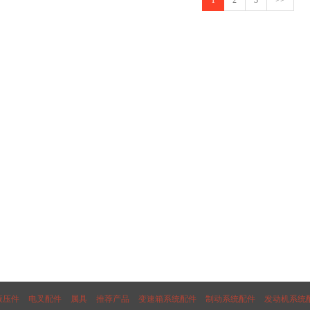
1
2
3
>>
液压件
电叉配件
属具
推荐产品
变速箱系统配件
制动系统配件
发动机系统