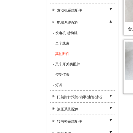
- 台励福变速箱
- 其他附件
发动机系统配件
- TJ45天乐变速箱
- 油门线
- 尼桑TD27/42/H20/H25
电器系统配件
- YQX45变速箱
- 制动线
- 五十铃C240
- 发电机 起动机
- JD4T大卫变速箱
- 制动鼓
- 全柴4C6
- 全车线束
- H400变速箱
- 制动油管
- 新柴4D27G31
- 其他附件
- YQX5变速箱
- 刹车蹄片
- 锡柴4DF3
- 叉车开关类配件
- YDX30变速箱
- 手刹手柄
- 锡柴4110/6110
- 控制仪表
- JDS30变速箱
- 制动器总成
- 大柴498
- 灯具
- YQX100变速箱
- 制动总泵
- 洛拖4105/4108
门架附件滚轮/轴承/油管/滤芯
- JDS45变速箱
- 制动分泵
- 潍柴4105
- 门架附件
液压系统配件
- 离合器 离合器压盘 离合器片
- 锡柴4DW9
- 滚轮 链轮
- 其他附件
- 传动轴
转向桥系统配件
- 全柴4C2
- 轴承
- 液压缸修理包
- C3K变速箱
- 其他附件