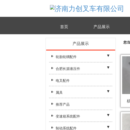
首页
产品展示
您
产品展示
轮胎轮辋配件
- 新
合肥长源液压件
- 叉车轮辋
- 其他附件
电叉配件
- 叉车螺丝
- 多路阀
属具
- 齿轮泵
杭
- 属具附件
推荐产品
变速箱系统配件
- 合力A30/靖江2T
制动系统配件