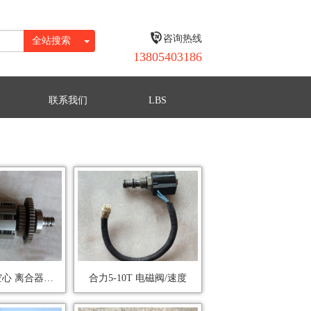
咨询热线
全站搜索
13805403186
联系我们
LBS
合力5-10T空心 离合器I 前
合力5-10T 电磁阀/速度