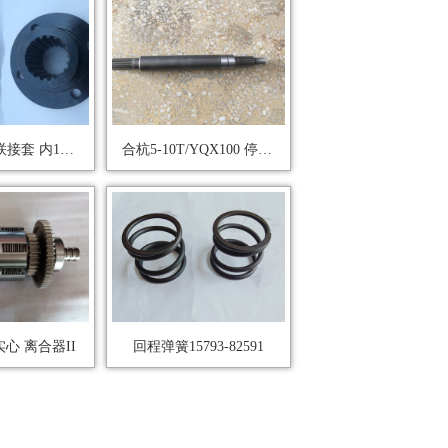
宝骊5-10T 联接套 内18齿
合杭5-10T/YQX100 停车制动轴
实心 离合器II
回程弹簧15793-82591