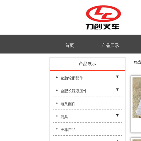
首页
产品展示
您
产品展示
轮胎轮辋配件
- 新
合肥长源液压件
- 叉车轮辋
- 其他附件
电叉配件
- 叉车螺丝
- 多路阀
属具
- 齿轮泵
- 属具附件
推荐产品