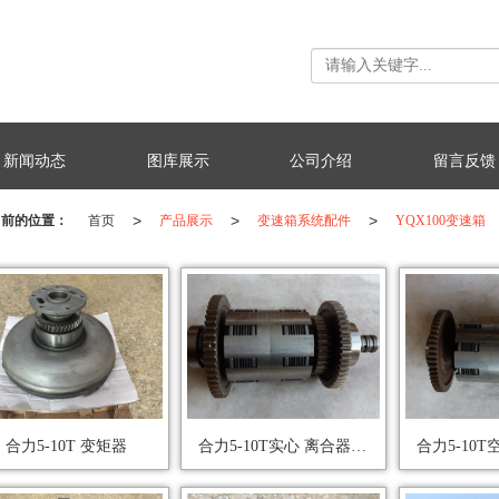
新闻动态
图库展示
公司介绍
留言反馈
>
>
>
当前的位置：
首页
产品展示
变速箱系统配件
YQX100变速箱
合力5-10T 变矩器
合力5-10T实心 离合器II 后