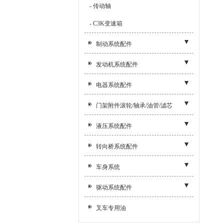
- 传动轴
- C3K变速箱
制动系统配件
- 其他附件
发动机系统配件
- 油门线
- 尼桑TD27/42/H20/H25
电器系统配件
- 制动线
- 五十铃C240
- 发电机 起动机
门架附件滚轮/轴承/油管/滤芯
- 制动鼓
- 全柴4C6
- 全车线束
- 门架附件
液压系统配件
- 制动油管
- 新柴4D27G31
- 其他附件
- 滚轮 链轮
- 其他附件
转向桥系统配件
- 刹车蹄片
- 锡柴4DF3
- 叉车开关类配件
- 轴承
- 液压缸修理包
- 其他附件
- 手刹手柄
车身系统
- 锡柴4110/6110
- 控制仪表
- 空气滤芯 柴油滤芯 机油滤芯
- 真空助力器
- 转向桥总成
- 制动器总成
- 支撑杆
- 大柴498
驱动系统配件
- 灯具
- 吸油管/回油管
- 转向器/方向机
- 转向桥体
- 制动总泵
- 其他附件
- 洛拖4105/4108
- 其他附件
叉车专用油
- 侧移油缸
- 转向节
- 制动分泵
- 机罩盖
- 潍柴4105
- 差速器配件