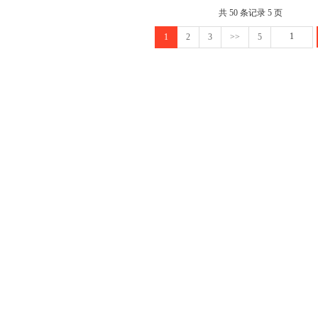
共 50 条记录 5 页
1
2
3
>>
5